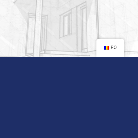
RO
CONTACT INFO
Email:
romexpo@romexpo.ro
Adresă:
Bd. Mărăsti, nr. 65-67 C.P. 32-3, cod 011465, București,
România