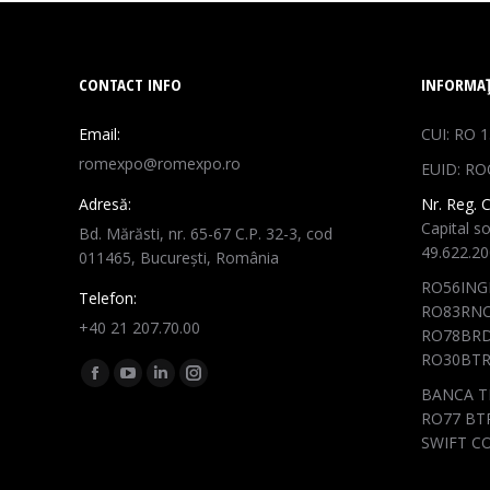
CONTACT INFO
INFORMAȚ
Email:
CUI: RO 
romexpo@romexpo.ro
EUID: RO
Adresă:
Nr. Reg. 
Capital so
Bd. Mărăsti, nr. 65-67 C.P. 32-3, cod
49.622.2
011465, București, România
RO56ING
Telefon:
RO83RNC
+40 21 207.70.00
RO78BRD
RO30BTR
Find us on:
Facebook
YouTube
Linkedin
Instagram
BANCA T
page
page
page
page
RO77 BTR
opens
opens
opens
opens
SWIFT C
in
in
in
in