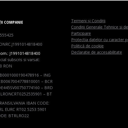
Termeni și Condiții
II COMPANIE
Condiții Generale Tehnice si de
Participare
1555425
Protectia datelor cu caracter 
ONRC.J1991014818400
Politică de cookie
Declaratie de accesabilitate
Com.: J1991014818400
cial subscris si varsat:
00 RON
B0001000190478916 – ING
B0067004778810001 – BCR
E445SV00750774160 – BRD
LRONCRT0252535901 – BT
RANSILVANIA IBAN CODE:
L EURC RT02 5253 5901
ODE: BTRLRO22