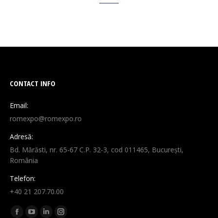
CONTACT INFO
Email:
romexpo@romexpo.ro
Adresă:
Bd. Mărăsti, nr. 65-67 C.P. 32-3, cod 011465, București,
România
Telefon:
+40 21 207.70.00
Find us on:
Facebook
YouTube
Linkedin
Instagram