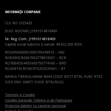
page
page
page
page
INFORMAȚII COMPANIE
opens
opens
opens
opens
in
in
in
in
CUI: RO 1555425
new
new
new
new
EUID: ROONRC.J1991014818400
window
window
window
window
Nr. Reg. Com.: J1991014818400
Capital social subscris si varsat: 49.622.200 RON
RO56INGB0001000190478916 – ING
RO83RNCB0067004778810001 – BCR
RO78BRDE445SV00750774160 – BRD
RO30BTRLRONCRT0252535901 – BT
BANCA TRANSILVANIA IBAN CODE: RO77 BTRL EURC RT02
5253 5901 SWIFT CODE: BTRLRO22
Termeni și Condiții
Condiții Generale Tehnice si de Participare
Protectia datelor cu caracter personal